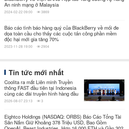
sáng tạo trong các lĩnh vực an ninh mạng, an toàn
An ninh mạng ở Malaysia
và bảo mật dữ liệu, và là người tiên phong trong các
2024-02-22 09:00
3869
lĩnh vực bảo mật điểm cuối, quản lý điểm cuối, mã
Báo cáo tình báo hàng quý của BlackBerry về mối đe
hóa và hệ thống nhúng. Tầm nhìn của BlackBerry
dọa toàn cầu cho thấy các cuộc tấn công phần mềm
rất rõ ràng — để bảo mật cho một tương lai luôn
độc hại mới gia tăng 70%
đưọc kết nối mà bạn có thể tin tưởng.
2023-11-28 19:00
2904
BlackBerry. An ninh thông minh. Ở khắp mọi nơi.
Tin tức mới nhất
Coolita ra mắt Liên minh Truyền
Để biết thêm thông tin, hãy truy cập BlackBerry.com
thông FAST đầu tiên tại Indonesia
và theo dõi @BlackBerry.
cùng các đài truyền hình hàng đầu
2026-08-07 23:13
3
Thương hiệu, bao gồm nhưng không giới hạn ở
Eightco Holdings (NASDAQ: ORBS) Báo Cáo Tổng Tài
BLACKBERRY và EMBLEM Design là trademarks
Sản Nắm Giữ Khoảng 378 Triệu USD, Bao Gồm
OpenAI, Beast Industries, Hơn 16.000 ETH và Gần 302