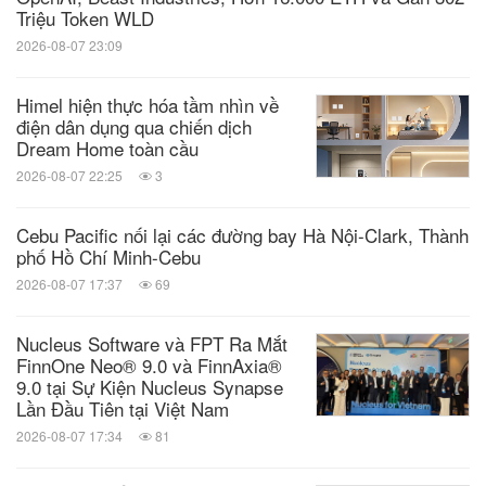
hoặc nhãn hiệu đã đăng ký của BlackBerry Limited,
Triệu Token WLD
và các quyền độc quyền đối với các thương hiệu đó
2026-08-07 23:09
được bảo lưu rõ ràng. Tất cả các thương hiệu khác
Himel hiện thực hóa tầm nhìn về
là tài sản của chủ sở hữu tương ứng của chúng.
điện dân dụng qua chiến dịch
BlackBerry không chịu trách nhiệm cho bất kỳ sản
Dream Home toàn cầu
2026-08-07 22:25
3
phẩm hoặc dịch vụ nào của bên thứ ba.
Cebu Pacific nối lại các đường bay Hà Nội-Clark, Thành
Liên hệ Truyền thông:
phố Hồ Chí Minh-Cebu
BlackBerry Media Relations
2026-08-07 17:37
69
+1 (519) 597-7273
Nucleus Software và FPT Ra Mắt
mediarelations@BlackBerry.com
FinnOne Neo® 9.0 và FinnAxia®
9.0 tại Sự Kiện Nucleus Synapse
Lần Đầu Tiên tại Việt Nam
Logo -
2026-08-07 17:34
81
https://mma.prnasia.com/media2/726868/BlackBerry