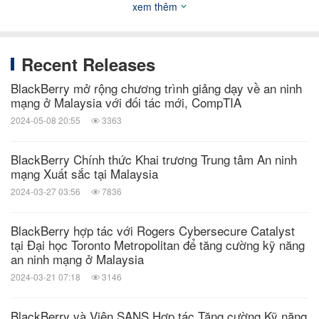
Fahmi bin Mohamed Fadzil
, Bộ trưởng Bộ Truyền
xem thêm
thông và Kỹ thuật số,
Tan Sri Mohamad Salim bin
Fateh Din
, Chủ tịch Điều hành của MCMC, và các
Recent Releases
thành viên khác của phái đoàn Malaysian tại Hội
BlackBerry mở rộng chương trình giảng dạy về an ninh
nghị Thượng đỉnh Lãnh đạo APEC ở
San Francisco
.
mạng ở Malaysia với đối tác mới, CompTIA
2024-05-08 20:55
3363
Giới thiệu về BlackBerry
BlackBerry Chính thức Khai trương Trung tâm An ninh
mạng Xuất sắc tại Malaysia
BlackBerry (NYSE: BB; TSX: BB) cung cấp phần
2024-03-27 03:56
7836
mềm và dịch vụ bảo mật thông minh cho các doanh
BlackBerry hợp tác với Rogers Cybersecure Catalyst
nghiệp và chính phủ trên toàn thế giới. Công ty bảo
tại Đại học Toronto Metropolitan để tăng cường kỹ năng
mật hơn 500 triệu điểm cuối bao gồm hơn 235 triệu
an ninh mạng ở Malaysia
phương tiện. Có trụ sở tại
Waterloo, Ontario
, công ty
2024-03-21 07:18
3146
tận dụng AI và máy học để cung cấp các giải pháp
BlackBerry và Viện SANS Hợp tác Tăng cường Kỹ năng