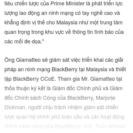
tiêu chiến lược của Prime Minister là phát triển lực
lượng lao động an ninh mạng có tay nghề cao và
khẳng định vị thế cho
Malaysia
như một trung tâm
quan trọng trong khu vực về thông tin tình báo của
các mối đe dọa."
Ông Giamatteo sẽ giám sát việc triển khai các giải
pháp an ninh mạng BlackBerry tại
Malaysia
và thiết
lập BlackBerry CCoE. Tham gia Mr. Giamatteo tại
thỏa thuận ký kết là Giám đốc Chính phủ và Giám
đốc Chính sách Công của BlackBerry,
Marjorie
Dickman
, người chịu trách nhiệm giám sát chiến
lược quan hệ chính phủ toàn cầu và các hoạt động
chính sách công của BlackBerry, H.E.
Tuan Ahmad