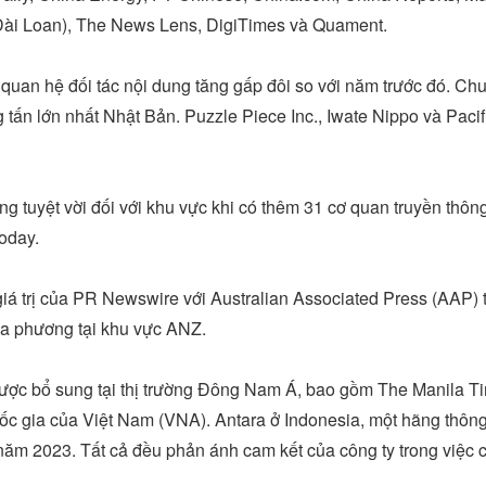
ài Loan), The News Lens, DigiTimes và Quament.
uan hệ đối tác nội dung tăng gấp đôi so với năm trước đó. Chu
tấn lớn nhất Nhật Bản. Puzzle Piece Inc., Iwate Nippo và Pacifi
g tuyệt vời đối với khu vực khi có thêm 31 cơ quan truyền thôn
oday.
giá trị của PR Newswire với Australian Associated Press (AAP) t
địa phương tại khu vực ANZ.
 được bổ sung tại thị trường Đông Nam Á, bao gồm The
Manila T
uốc gia của
Việt Nam (VNA)
. Antara ở
Indonesia
, một hãng thôn
 năm 2023. Tất cả đều phản ánh cam kết của công ty trong việc 