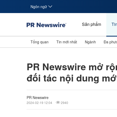
Ngôn ngữ
Sản phẩm
Tin
Tổng quan
Tin mới nhất
Ngành
Đa phươ
PR Newswire mở rộn
đối tác nội dung m
PR Newswire
2024-02-19 12:04
2940