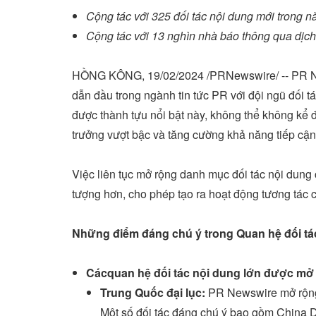
Cộng tác với 325 đối tác nội dung mới trong n
Cộng tác với 13 nghìn nhà báo thông qua dịc
HỒNG KÔNG,
19/02/2024
/PRNewswire/ -- PR New
dẫn đầu trong ngành tin tức PR với đội ngũ đối 
được thành tựu nổi bật này, không thể không kể đ
trưởng vượt bậc và tăng cường khả năng tiếp cận 
Việc liên tục mở rộng danh mục đối tác nội dung
tượng hơn, cho phép tạo ra hoạt động tương tác c
Những điểm đáng chú ý trong Quan hệ đối tá
Cácquan hệ đối tác nội dung lớn được mở 
Trung Quốc đại lục:
PR Newswire mở rộng
Một số đối tác đáng chú ý bao gồm
China D