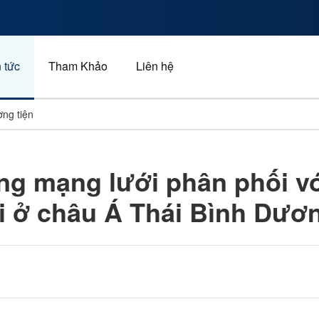
 tức
Tham Khảo
Liên hệ
ng tiện
Xe và giao thông
g mạng lưới phân phối vớ
Năng lượng
ới ở châu Á Thái Bình Dươ
Kinh doanh
Thể thao
Quảng cáo, tiếp thị và tru