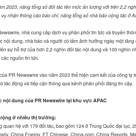
ăm 2023, nâng tổng số đối tác lên mức ấn tượng với trên 2,2 ng
h vụ nhận thông cáo báo chí, nâng tổng số nhà báo cộng tác ở 
swire, nhà cung cấp dịch vụ phân phối tin tức và truyền thông 
tác nội dung, nhà báo và người có tầm ảnh hưởng ngày một tăng
ến sự hỗ trợ của hơn 2,2 nghìn đối tác nội dung và 100 nghìn n
các nguồn tin tức.
 của PR Newswire vào năm 2023 thể hiện cam kết của công ty tro
ó tác động và tiếp cận thông qua kênh phân phối đáng tin cậy.
c nội dung của PR Newswire tại khu vực APAC
rộng ở nhiều thị trường:
 quan hệ với 179 đối tác
,
bao gồm 124 ở Trung Quốc đại lục, 
aily
, China Energy, FT Chinese, China.com, China Reports,