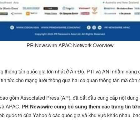
PR Newswire APAC Network Overview
ng thông tấn quốc gia lớn nhất ở Ấn Độ, PTI và ANI nhằm nâng 
tin tức cho mạng lưới thông qua hai cơ quan thông tấn mà còn 
u, bao gồm Associated Press (AP), đã bắt đầu cung cấp nội dun
 và APAC.
PR Newswire cũng bổ sung thêm các trang tin tứ
eb quốc tế của Yahoo ở các quốc gia và khu vực khác nhau, ba