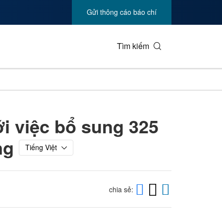
Gửi thông cáo báo chí
Tìm kiếm
Công nghệ kinh doanh
Sản phẩm 
i việc bổ sung 325
Truyền thông giải trí
Môi trườn
ng
Y tế
Công nghi
Tiếng Việt
Viễn thông
Du lịch
yền thông
Triển lãm
Bất động 
chia sẻ: