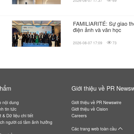
2026-08-07 17:37
69
FAMILIARITÉ: Sự giao tho
điện ảnh và văn học
am
2026-08-07 17:09
73
phẩm
Giới thiệu về PR Newsw
o nội dung
Giới thiệu về PR Newswire
h tin tức
Giới thiệu về Cision
 & Dữ liệu chi tiết
Careers
ch người có tầm ảnh hưởng
Các trang web toàn cầu