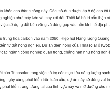
ìa khóa cho thành công này. Các mô-đun được lắp ở độ cao tối th
nghiệp như máy kéo và máy xới đất. Thiết kế bố trí cẩn thận 
 việc sử dụng đất bền vững và đóng góp vào nền kinh tế địa ph
iêu trung hòa carbon vào năm 2050, Hiệp hội Năng lượng Quang
 đến từ đất nông nghiệp. Dự án điện nông của Trinasolar ở
Kyot
trợ các ngành công nghiệp quan trọng, chẳng hạn như nông nghiệp,
của Trinasolar trong việc hỗ trợ các mục tiêu năng lượng sạc
ng ngày càng phát triển trên toàn cầu, dự án này sẽ đóng vai 
g phát triển trong tương lai của lĩnh vực này và mở đường cho m