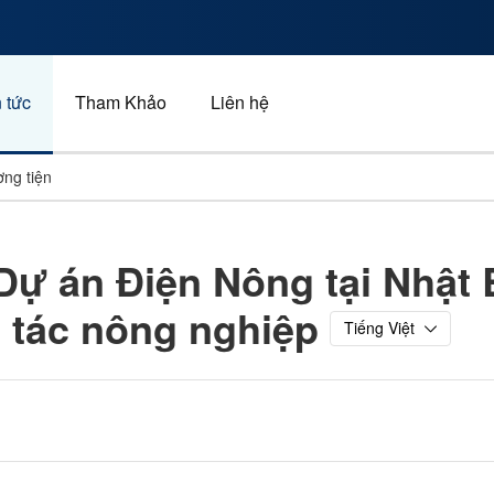
 tức
Tham Khảo
Liên hệ
ng tiện
Xe và giao thông
Dự án Điện Nông tại Nhật 
Năng lượng
p tác nông nghiệp
Kinh doanh
Tiếng Việt
Thể thao
Quảng cáo, tiếp thị và tru