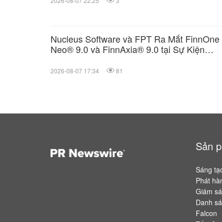
2026-08-07 22:25
3
Nucleus Software và FPT Ra Mắt FinnOne
Neo® 9.0 và FinnAxia® 9.0 tại Sự Kiện
Nucleus Synapse Lần Đầu Tiên tại Việt N
2026-08-07 17:34
81
Sản 
Sáng tạ
Phát hàn
Giám sát
Danh sá
Falcon