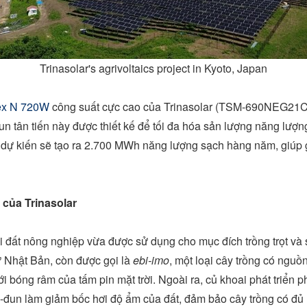
Trinasolar's agrivoltaics project in Kyoto, Japan
ex N 720W
công suất cực cao của Trinasolar (TSM-690NEG21C.
 tân tiến này được thiết kế để tối đa hóa sản lượng năng lượng v
dự kiến sẽ tạo ra 2.700 MWh năng lượng sạch hàng năm, giúp g
 của Trinasolar
i đất nông nghiệp vừa được sử dụng cho mục đích trồng trọt và 
 từ Nhật Bản, còn được gọi là
ebi-imo
, một loại cây trồng có ngu
i bóng râm của tấm pin mặt trời. Ngoài ra, củ khoai phát triển 
-đun làm giảm bốc hơi độ ẩm của đất, đảm bảo cây trồng có đủ n