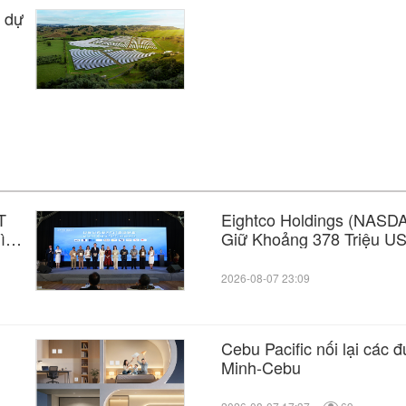
g dự
T
Eightco Holdings (NASD
hình
Giữ Khoảng 378 Triệu US
Hơn 16.000 ETH và Gần 
2026-08-07 23:09
Cebu Pacific nối lại các
u
Minh-Cebu