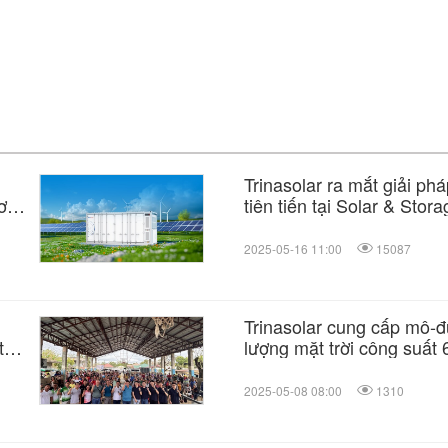
Trinasolar ra mắt giải ph
ương
tiên tiến tại Solar & Stor
2025-05-16 11:00
15087
g
Trinasolar cung cấp mô-
t
lượng mặt trời công suấ
nông nghiệp tại Australia
2025-05-08 08:00
1310