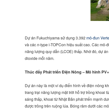
Dự án Fukuchiyama sử dụng 3.392
mô-đun Vert
và các
n
-type i-TOPCon hiệu suất cao. Các mô-đun
năng lượng quy dẫn (LCOE) thấp. Nhờ đó, dự án 
dioxide mỗi năm.
Thúc đẩy Phát triển Điện Nông – Mô hình PV+
Dự án này là một ví dụ điển hình về điện nông kh
trang trại năng lượng mặt trời hỗ trợ trồng khoai
sáng thấp, khoai từ Nhật Bản phát triển mạnh dướ
được trồng trên ruộng lúa. Bóng râm dưới các mô