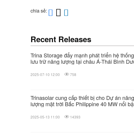
chia sẻ:
Recent Releases
Trina Storage đẩy mạnh phát triển hệ thống
lưu trữ năng lượng tại châu Á-Thái Bình D
với 2,4 GWh đang triển khai
2025-07-10 12:00
758
Trinasolar cung cấp thiết bị cho Dự án năn
lượng mặt trời Bắc Philippine 40 MW nổi bậ
của PetroGreen
2025-05-13 11:00
14393