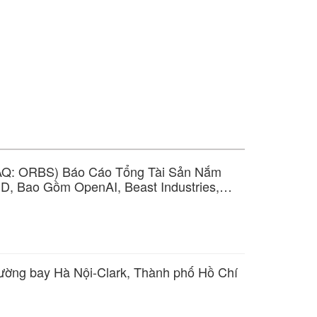
AQ: ORBS) Báo Cáo Tổng Tài Sản Nắm
D, Bao Gồm OpenAI, Beast Industries,
302 Triệu Token WLD
 đường bay Hà Nội-Clark, Thành phố Hồ Chí