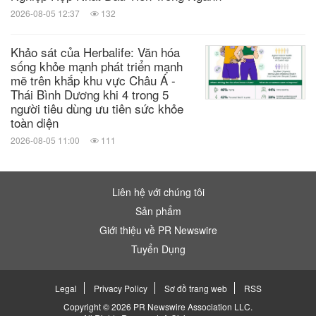
2026-08-05 12:37
132
Khảo sát của Herbalife: Văn hóa
sống khỏe mạnh phát triển mạnh
mẽ trên khắp khu vực Châu Á -
Thái Bình Dương khi 4 trong 5
người tiêu dùng ưu tiên sức khỏe
toàn diện
2026-08-05 11:00
111
Liên hệ với chúng tôi
Sản phẩm
Giới thiệu về PR Newswire
Tuyển Dụng
Legal
Privacy Policy
Sơ đồ trang web
RSS
Copyright © 2026 PR Newswire Association LLC.