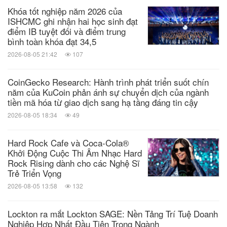
Khóa tốt nghiệp năm 2026 của
ISHCMC ghi nhận hai học sinh đạt
điểm IB tuyệt đối và điểm trung
bình toàn khóa đạt 34,5
2026-08-05 21:42
107
CoinGecko Research: Hành trình phát triển suốt chín
năm của KuCoin phản ánh sự chuyển dịch của ngành
tiền mã hóa từ giao dịch sang hạ tầng đáng tin cậy
2026-08-05 18:34
49
Hard Rock Cafe và Coca-Cola®
Khởi Động Cuộc Thi Âm Nhạc Hard
Rock Rising dành cho các Nghệ Sĩ
Trẻ Triển Vọng
2026-08-05 13:58
132
Lockton ra mắt Lockton SAGE: Nền Tảng Trí Tuệ Doanh
Nghiệp Hợp Nhất Đầu Tiên Trong Ngành