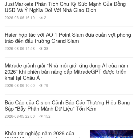
Related Stocks:
JustMarkets Phân Tích Chu Kỳ Sức Mạnh Của Đồng
Korea:021240
USD Và Ý Nghĩa Đối Với Nhà Giao Dịch
2026-08-06 16:19
2
từ khóa:
Dịch vụ ngân hàng/tài chính
Sản phẩm &
dịch vụ môi trường
Công nghệ xanh
Sản
phẩm gia dụng
Haier hợp tác với AO 1 Point Slam đưa quần vợt phong
trào đến đấu trường Grand Slam
chia sẻ:
2026-08-06 14:58
38
Mitrade giành giải "Nhà môi giới ứng dụng AI của năm
2026" khi phiên bản nâng cấp MitradeGPT được triển
khai tại Châu Á
2026-08-06 10:00
79
Báo Cáo của Cision Cảnh Báo Các Thương Hiệu Đang
Sập "Bẫy Phân Mảnh Dữ Liệu" Tốn Kém
2026-08-05 22:00
152
Khóa tốt nghiệp năm 2026 của