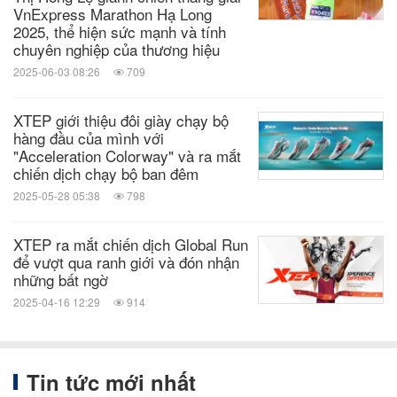
Related Stocks:
VnExpress Marathon Hạ Long
HongKong:1368
OTC:XTEPY
2025, thể hiện sức mạnh và tính
chuyên nghiệp của thương hiệu
từ khóa:
Thời trang
Sản phẩm gia dụng
Nội
2025-06-03 08:26
709
trợ/Người tiêu dùng/Mỹ phẩm
Bán lẻ
Thể
thao
XTEP giới thiệu đôi giày chạy bộ
chia sẻ:
hàng đầu của mình với
"Acceleration Colorway" và ra mắt
chiến dịch chạy bộ ban đêm
2025-05-28 05:38
798
XTEP ra mắt chiến dịch Global Run
để vượt qua ranh giới và đón nhận
những bất ngờ
2025-04-16 12:29
914
Tin tức mới nhất