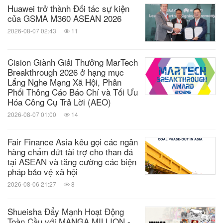
Huawei trở thành Đối tác sự kiện
của GSMA M360 ASEAN 2026
2026-08-07 02:43
11
Cision Giành Giải Thưởng MarTech
Breakthrough 2026 ở hạng mục
Lắng Nghe Mạng Xã Hội, Phân
Phối Thông Cáo Báo Chí và Tối Ưu
Hóa Công Cụ Trả Lời (AEO)
2026-08-07 01:00
14
Fair Finance Asia kêu gọi các ngân
hàng chấm dứt tài trợ cho than đá
tại ASEAN và tăng cường các biện
pháp bảo vệ xã hội
2026-08-06 21:27
8
Shueisha Đẩy Mạnh Hoạt Động
Toàn Cầu với MANGA MILLION -