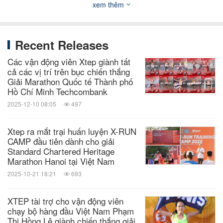
xem thêm
mọi người, Xtep đang tiếp tục mở rộng kinh doanh
và tìm kiếm đối tác NHƯỢNG QUYỀN THƯƠNG
HIỆU. Với các hỗ trợ về chi phí marketing, thiết kế,
Recent Releases
thi công cửa hàng và ưu đãi nhượng quyền thương
Các vận động viên Xtep giành tất
hiệu với phí 0 đồng.
cả các vị trí trên bục chiến thắng
Giải Marathon Quốc tế Thành phố
Hồ Chí Minh Techcombank
THAM KHẢO THÊM TẠI:
2025-12-10 08:05
497
Website:
https://nhuongquyen.xtep.vn/
Xtep ra mắt trại huấn luyện X-RUN
Fanpage:
CAMP đầu tiên dành cho giải
https://www.facebook.com/XtepVietnamOfficial
Standard Chartered Heritage
Marathon Hanoi tại Việt Nam
2025-10-21 18:21
693
XTEP tài trợ cho vận động viên
nguồn: XTEP
chạy bộ hàng đầu Việt Nam Phạm
Thị Hồng Lệ giành chiến thắng giải