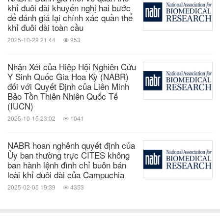
khỉ đuôi dài khuyến nghị hai bước
Thông tin liên hệ:
Eva Maciejewski
để đánh giá lại chính xác quần thể
emaciejewski@nabr.org
khỉ đuôi dài toàn cầu
2025-10-29 21:44
953
(202) 967-8305
Nhận Xét của Hiệp Hội Nghiên Cứu
Logo -
Y Sinh Quốc Gia Hoa Kỳ (NABR)
đối với Quyết Định của Liên Minh
https://mma.prnasia.com/media2/1138543/NABR_L
Bảo Tồn Thiên Nhiên Quốc Tế
ogo_1.jpg?p=medium600
(IUCN)
2025-10-15 23:02
1041
nguồn: National Association for Biomedical Research
NABR hoan nghênh quyết định của
từ khóa:
Công nghệ sinh học
Sản phẩm & dịch vụ
Ủy ban thường trực CITES không
môi trường
Chăm sóc sức khỏe/Bệnh viện
ban hành lệnh đình chỉ buôn bán
Y tế/Dược phẩm
Dược phẩm
Lợi ích
loài khỉ đuôi dài của Campuchia
công
2025-02-05 19:39
4353
chia sẻ: