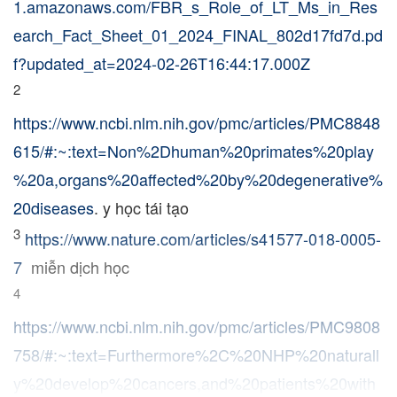
1.amazonaws.com/FBR_s_Role_of_LT_Ms_in_Res
earch_Fact_Sheet_01_2024_FINAL_802d17fd7d.pd
f?updated_at=2024-02-26T16:44:17.000Z
2
https://www.ncbi.nlm.nih.gov/pmc/articles/PMC8848
615/#:~:text=Non%2Dhuman%20primates%20play
%20a,organs%20affected%20by%20degenerative%
20diseases
. y học tái tạo
3
https://www.nature.com/articles/s41577-018-0005-
7
miễn dịch học
4
https://www.ncbi.nlm.nih.gov/pmc/articles/PMC9808
758/#:~:text=Furthermore%2C%20NHP%20naturall
y%20develop%20cancers,and%20patients%20with