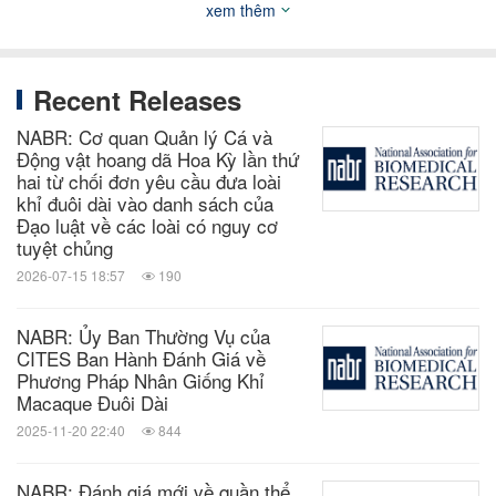
xem thêm
%20human%20cancer
. nghiên cứu/liệu pháp điều trị
ung thư
5
Recent Releases
https://www.ncbi.nlm.nih.gov/pmc/articles/PMC5886
NABR: Cơ quan Quản lý Cá và
Động vật hoang dã Hoa Kỳ lần thứ
327/
dược lý học hành vi
hai từ chối đơn yêu cầu đưa loài
6
khỉ đuôi dài vào danh sách của
Đạo luật về các loài có nguy cơ
https://www.ncbi.nlm.nih.gov/pmc/articles/PMC8402
tuyệt chủng
317/
phát triển vắc-xin COVID 19
2026-07-15 18:57
190
7
Hilborn, R., & Smith, D. R. (2023). Is the
Xem
NABR: Ủy Ban Thường Vụ của
long–tailed macaque at risk of extinction? (Khỉ đuôi
CITES Ban Hành Đánh Giá về
Phương Pháp Nhân Giống Khỉ
dài có nguy cơ tuyệt chủng không?) Tạp chí
Macaque Đuôi Dài
American Journal of Primatology,
2025-11-20 22:40
844
e23590.
https://doi.org/10.1002/ajp.23590
NABR: Đánh giá mới về quần thể