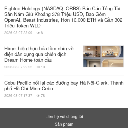
Eightco Holdings (NASDAQ: ORBS) Báo Cáo Tổng Tài
Sản Nắm Giữ Khoảng 378 Triệu USD, Bao Gồm
OpenAI, Beast Industries, Hơn 16.000 ETH và Gần 302
Triệu Token WLD
2026-08-07 23:09
8
Himel hiện thực hóa tầm nhìn về
điện dân dụng qua chiến dịch
Dream Home toàn cầu
2026-08-07 22:25
10
Cebu Pacific nối lại các đường bay Hà Nội-Clark, Thành
phố Hồ Chí Minh-Cebu
2026-08-07 17:37
78
Liên hệ với chúng tôi
Sản phẩm