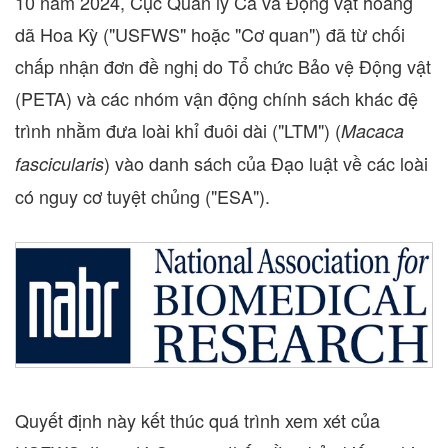
10 năm 2024, Cục Quản lý Cá và Động vật hoang
dã Hoa Kỳ ("USFWS" hoặc "Cơ quan") đã từ chối
chấp nhận đơn đề nghị do Tổ chức Bảo vệ Động vật
(PETA) và các nhóm vận động chính sách khác đệ
trình nhằm đưa loài khỉ đuôi dài ("LTM") (
Macaca
) vào danh sách của Đạo luật về các loài
fascicularis
có nguy cơ tuyệt chủng ("ESA").
Quyết định này kết thúc quá trình xem xét của