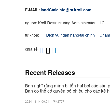
E-MAIL:
IandCtalcInfo@ra.kroll.com
nguồn: Kroll Restructuring Administration LLC
từ khóa:
Dịch vụ ngân hàng/tài chính
Chăm 
chia sẻ:
Recent Releases
Bạn nghĩ rằng mình bị tổn hại bởi các sản 
Bạn có thể có quyền bỏ phiếu cho các kế ho
Imerys Talc và/hoặc Cyprus Mines đệ trình 
các khiếu nại về thương tổn cá nhân liên qu
2024-11-14 00:01
2777
các công ty đệ đơn phá sản này