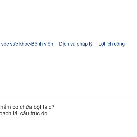
sóc sức khỏe/Bệnh viện
Dịch vụ pháp lý
Lợi ích công
phẩm có chứa bột talc?
ạch tái cấu trúc do
để xác định cách xử lý
an đến bột talc đối với