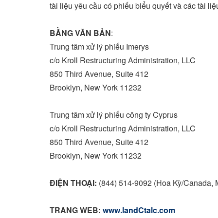
tài liệu yêu cầu có phiếu biểu quyết và các tài li
BẰNG VĂN BẢN
:
Trung tâm xử lý phiếu Imerys
c/o Kroll Restructuring Administration, LLC
850 Third Avenue, Suite 412
Brooklyn, New York
11232
Trung tâm xử lý phiếu công ty
Cyprus
c/o Kroll Restructuring Administration, LLC
850 Third Avenue, Suite 412
Brooklyn, New York
11232
ĐIỆN THOẠI:
(844) 514-9092 (Hoa Kỳ/
Canada
,
TRANG WEB:
www.IandCtalc.com