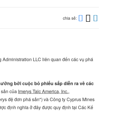
chia sẻ:
g Administration LLC liên quan đến các vụ phá
hưởng bởi cuộc bỏ phiếu sắp diễn ra về các
á sản của
Imerys Talc America, Inc.
,
erys đệ đơn phá sản") và Công ty Cyprus Mines
ợc định nghĩa ở đây được quy định tại Các Kế