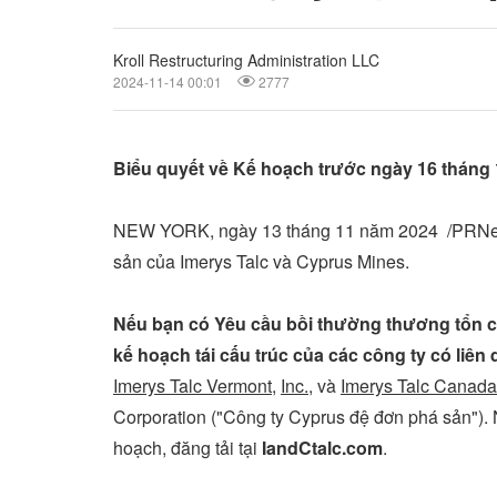
Kroll Restructuring Administration LLC
2024-11-14 00:01
2777
Biểu quyết về Kế hoạch trước ngày 16 tháng
NEW YORK
,
ngày 13 tháng 11 năm 2024
/PRNews
sản của Imerys Talc và Cyprus Mines.
Nếu bạn có Yêu cầu bồi thường thương tổn cá
kế hoạch tái cấu trúc của các công ty có liên
Imerys Talc Vermont,
Inc.
, và
Imerys Talc Canada 
Corporation ("Công ty
Cyprus
đệ đơn phá sản"). 
hoạch, đăng tải tại
IandCtalc.com
.