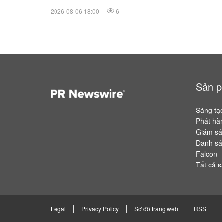
2026-08-06 18:00
6
Sản 
Sáng tạ
Phát hàn
Giám sát
Danh sá
Falcon
Tất cả s
Legal
Privacy Policy
Sơ đồ trang web
RSS