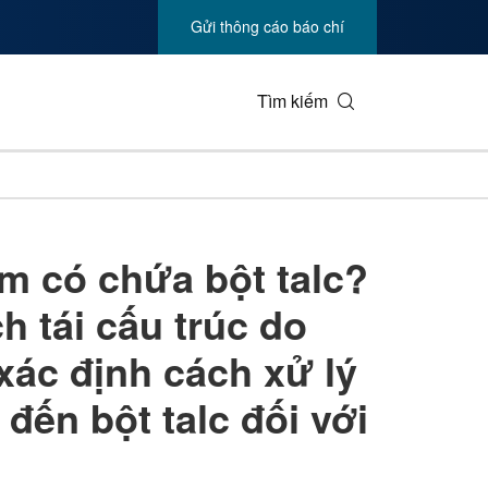
Gửi thông cáo báo chí
Tìm kiếm
Công nghệ kinh doanh
Sản phẩm 
ẩm có chứa bột talc?
Truyền thông giải trí
Môi trườn
 tái cấu trúc do
Y tế
Công nghi
Viễn thông
Du lịch
xác định cách xử lý
yền thông
Triển lãm
Bất động 
đến bột talc đối với