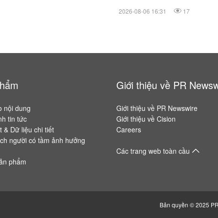
lược với Allianz Global In
2026-08-06 16:31
17
phẩm
Giới thiệu về PR Newsw
o nội dung
Giới thiệu về PR Newswire
h tin tức
Giới thiệu về Cision
 & Dữ liệu chi tiết
Careers
ch người có tầm ảnh hưởng
Các trang web toàn cầu
ản phẩm
Bản quyền © 2025 PR 