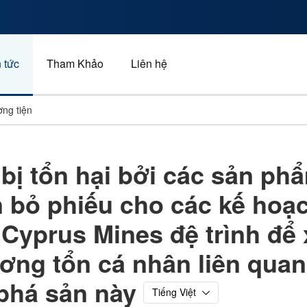
 tức
Tham Khảo
Liên hệ
ng tiện
Xe và giao thông
bị tổn hại bởi các sản ph
Năng lượng
 bỏ phiếu cho các kế hoạch
Kinh doanh
Thể thao
 Cyprus Mines đệ trình để 
Quảng cáo, tiếp thị và tru
ơng tổn cá nhân liên quan 
phá sản này
Tiếng Việt