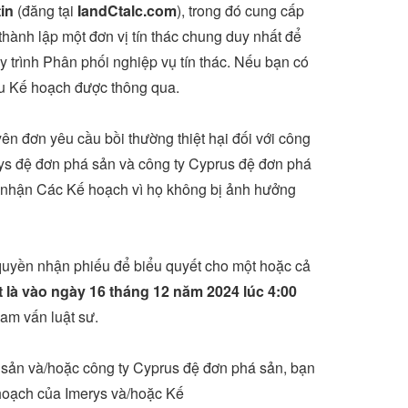
tin
(đăng tại
IandCtalc.com
), trong đó cung cấp
thành lập một đơn vị tín thác chung duy nhất để
y trình Phân phối nghiệp vụ tín thác. Nếu bạn có
ếu Kế hoạch được thông qua.
n đơn yêu cầu bồi thường thiệt hại đối với công
rys đệ đơn phá sản và công ty
Cyprus
đệ đơn phá
ấp nhận Các Kế hoạch vì họ không bị ảnh hưởng
 quyền nhận phiếu để biểu quyết cho một hoặc cả
 là vào ngày 16 tháng 12 năm 2024 lúc 4:00
ham vấn luật sư.
á sản và/hoặc công ty
Cyprus
đệ đơn phá sản, bạn
 hoạch của Imerys và/hoặc Kế