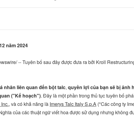
 12 năm 2024
wire/ -- Tuyên bố sau đây được đưa ra bởi Kroll Restructurin
 nhân liên quan đến bột talc
,
quyền lợi của bạn sẽ bị ảnh 
 quan ("Kế hoạch")
. Đây là một phần trong thủ tục tuyên bố ph
Inc.
, và có khả năng là
Imerys Talc Italy S.p.A
("Các công ty Im
Nghĩa của các thuật ngữ viết hoa được sử dụng nhưng không đư