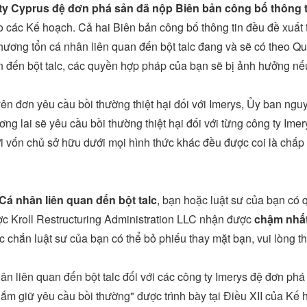
ty
Cyprus
đệ đơn phá sản đã nộp Biên bản công bố thông 
o các Kế hoạch. Cả hai Biên bản công bố thông tin đều đề xuất 
hương tổn cá nhân liên quan đến bột talc đang và sẽ có theo Qu
n đến bột talc, các quyền hợp pháp của bạn sẽ bị ảnh hưởng n
đơn yêu cầu bồi thường thiệt hại đối với Imerys, Ủy ban nguyê
ng lai sẽ yêu cầu bồi thường thiệt hại đối với từng công ty Ime
lợi vốn chủ sở hữu dưới mọi hình thức khác đều được coi là ch
á nhân liên quan đến bột talc
, bạn hoặc luật sư của bạn có
ợc Kroll Restructuring Administration LLC nhận được
chậm nhất
 chắn luật sư của bạn có thể bỏ phiếu thay mặt bạn, vui lòng t
n liên quan đến bột talc đối với các công ty Imerys đệ đơn ph
nắm giữ yêu cầu bồi thường" được trình bày tại Điều XII của Kế