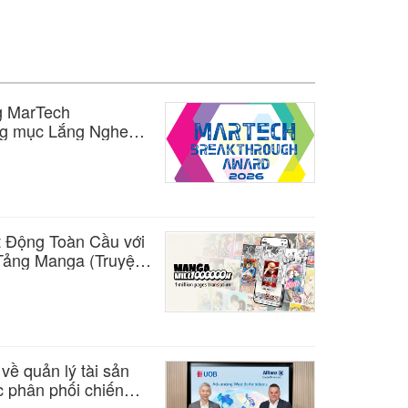
g MarTech
ng mục Lắng Nghe
 Thông Cáo Báo Chí
rả Lời (AEO)
 Động Toàn Cầu với
ảng Manga (Truyện
 100 Ngôn Ngữ
ề quản lý tài sản
c phân phối chiến