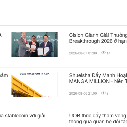
A
Cision Giành Giải Thưởn
Breakthrough 2026 ở hạ
Mạng Xã Hội, Phân Phối
và Tối Ưu Hóa Công Cụ T
2026-08-07 01:00
14
chấm
Shueisha Đẩy Mạnh Hoạt
MANGA MILLION - Nền T
Tranh Nhật Bản) Hỗ Trợ
2026-08-06 21:00
8
stablecoin với giải
UOB thúc đẩy tham vọng v
thông qua quan hệ đối tá