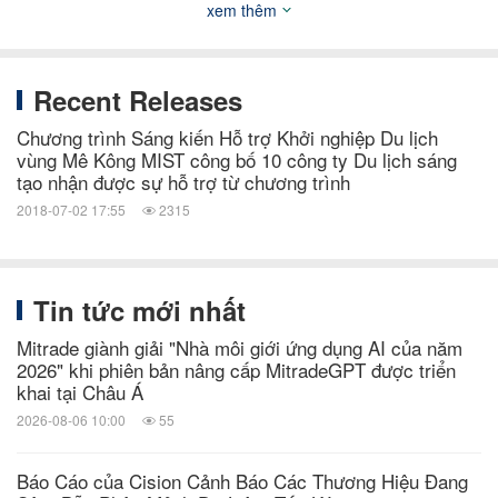
xem thêm
Dự án Sáng kiến Hỗ trợ Khu vực Tư nhân vùng Mê
Kông (MBI)
– Năm 2015, ngân hàng Phát triển
Recent Releases
Châu Á (ADB) cùng Chính phủ Úc đã triển khai
Chương trình Sáng kiến Hỗ trợ Khởi nghiệp Du lịch
Sáng kiến Hỗ trợ Khu vực Tư nhân vùng Mê Kông
vùng Mê Kông MIST công bố 10 công ty Du lịch sáng
tạo nhận được sự hỗ trợ từ chương trình
(MBI). Dự án này chính là chất xúc tác thúc đẩy sự
2018-07-02 17:55
2315
phát triển kinh tế của khu vực tư nhân tại các thị
trường mới nổi ở khu vực Đông Nam Á, tập trung ở
Campuchia, Cộng hoà Dân chủ Nhân dân Lào,
Tin tức mới nhất
Myanmar
và Việt Nam. Mục đích của chương trình
Mitrade giành giải "Nhà môi giới ứng dụng AI của năm
2026" khi phiên bản nâng cấp MitradeGPT được triển
này là cải thiện môi trường thúc đẩy kinh doanh ở
khai tại Châu Á
bốn thị trường Đông Nam Á trên với trọng tâm cụ thể
2026-08-06 10:00
55
là đổi mới sáng tạo, hỗ trợ phổ biến kinh doanh, và
phương án tài chính thay thế. Bốn chương trình
Báo Cáo của Cision Cảnh Báo Các Thương Hiệu Đang