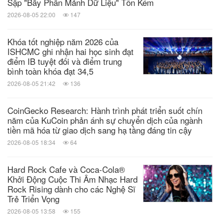
Sập "Bẫy Phân Mảnh Dữ Liệu" Tốn Kém
Tăng tốc đổi mới sáng tạo đã nhận được sự hỗ trợ
2026-08-05 22:00
147
của MBI bao gồm:
Sáng kiến Hỗ trợ Khởi nghiệp Du
lịch vùng Mê Kông (MIST)
,
Thách thức Công nghệ
Khóa tốt nghiệp năm 2026 của
ISHCMC ghi nhận hai học sinh đạt
nông nghiệp vùng Mê Kông (MATCh)
,
Chương trình
điểm IB tuyệt đối và điểm trung
thử thách SMART City Innovation
và Thử
thách
bình toàn khóa đạt 34,5
sáng tạo cùng công nghệ tài chính Việt Nam
2026-08-05 21:42
136
(Fintech Challenge Vietnam - FCV)
.
MBI cũng là
CoinGecko Research: Hành trình phát triển suốt chín
nhà tổ chức chính của WISE
- Sáng kiến hỗ trợ Phụ
năm của KuCoin phản ánh sự chuyển dịch của ngành
tiền mã hóa từ giao dịch sang hạ tầng đáng tin cậy
nữ Khởi nghiệp và Kinh doanh – một mạng lưới các
2026-08-05 18:34
64
công ty khởi nghiệp được sáng lập và lãnh đạo bởi
phụ nữ ở Tiểu vùng sông Mê Kông. Dự án này đã
Hard Rock Cafe và Coca-Cola®
Khởi Động Cuộc Thi Âm Nhạc Hard
nhận được nhiều hỗ trợ từ Ngân hàng phát triển
Rock Rising dành cho các Nghệ Sĩ
châu Á (ADB) và Chính phủ Úc.
Trẻ Triển Vọng
2026-08-05 13:58
155