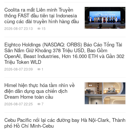
Coolita ra mắt Liên minh Truyền
thông FAST đầu tiên tại Indonesia
cùng các đài truyền hình hàng đầu
2026-08-07 23:13
15
Eightco Holdings (NASDAQ: ORBS) Báo Cáo Tổng Tài
Sản Nắm Giữ Khoảng 378 Triệu USD, Bao Gồm
OpenAI, Beast Industries, Hơn 16.000 ETH và Gần 302
Triệu Token WLD
2026-08-07 23:09
1
Himel hiện thực hóa tầm nhìn về
điện dân dụng qua chiến dịch
Dream Home toàn cầu
2026-08-07 22:25
7
Cebu Pacific nối lại các đường bay Hà Nội-Clark, Thành
phố Hồ Chí Minh-Cebu