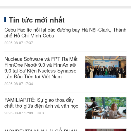
Tin tức mới nhất
Cebu Pacific nối lại các đường bay Hà Nội-Clark, Thành
phố Hồ Chí Minh-Cebu
2026-08-07 17:37
Nucleus Software và FPT Ra Mắt
FinnOne Neo® 9.0 và FinnAxia®
9.0 tại Sự Kiện Nucleus Synapse
Lần Đầu Tiên tại Việt Nam
2026-08-07 17:34
FAMILIARITÉ: Sự giao thoa đầy
chất thơ giữa điện ảnh và văn học
2026-08-07 17:09
3