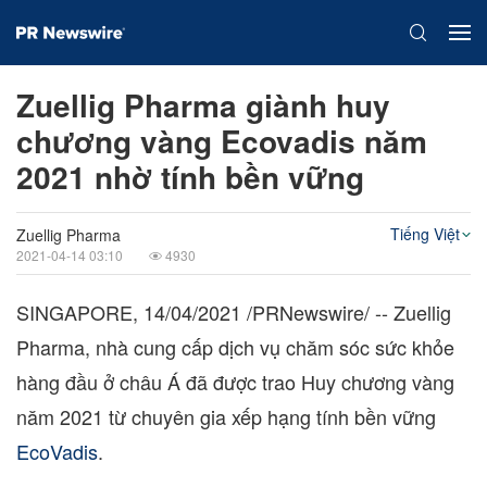
Zuellig Pharma giành huy
chương vàng Ecovadis năm
2021 nhờ tính bền vững
Tiếng Việt
Zuellig Pharma
2021-04-14 03:10
4930
SINGAPORE
,
14/04/2021
/PRNewswire/ -- Zuellig
Pharma, nhà cung cấp dịch vụ chăm sóc sức khỏe
hàng đầu ở châu Á đã được trao Huy chương vàng
năm 2021 từ chuyên gia xếp hạng tính bền vững
EcoVadis
.