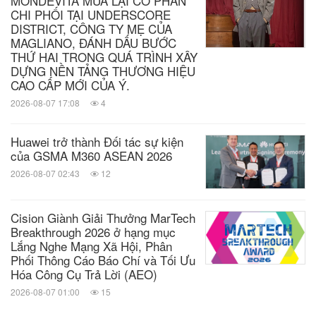
MONDEVITA MUA LẠI CỔ PHẦN
CHI PHỐI TẠI UNDERSCORE
DISTRICT, CÔNG TY MẸ CỦA
MAGLIANO, ĐÁNH DẤU BƯỚC
THỨ HAI TRONG QUÁ TRÌNH XÂY
DỰNG NỀN TẢNG THƯƠNG HIỆU
CAO CẤP MỚI CỦA Ý.
2026-08-07 17:08
4
Huawei trở thành Đối tác sự kiện
của GSMA M360 ASEAN 2026
2026-08-07 02:43
12
Cision Giành Giải Thưởng MarTech
Breakthrough 2026 ở hạng mục
Lắng Nghe Mạng Xã Hội, Phân
Phối Thông Cáo Báo Chí và Tối Ưu
Hóa Công Cụ Trả Lời (AEO)
2026-08-07 01:00
15