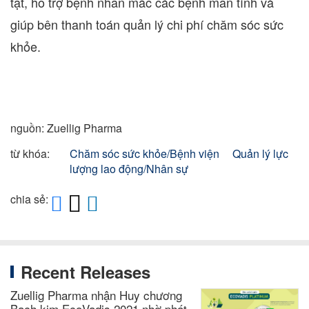
tật, hỗ trợ bệnh nhân mắc các bệnh mãn tính và
giúp bên thanh toán quản lý chi phí chăm sóc sức
khỏe.
nguồn: Zuellig Pharma
từ khóa:
Chăm sóc sức khỏe/Bệnh viện
Quản lý lực
lượng lao động/Nhân sự
chia sẻ:
Recent Releases
Zuellig Pharma nhận Huy chương
Bạch kim EcoVadis 2021 nhờ phát