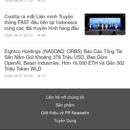
2026-08-08 17:33
25
Coolita ra mắt Liên minh Truyền
thông FAST đầu tiên tại Indonesia
cùng các đài truyền hình hàng đầu
2026-08-07 23:13
46
Eightco Holdings (NASDAQ: ORBS) Báo Cáo Tổng Tài
Sản Nắm Giữ Khoảng 378 Triệu USD, Bao Gồm
OpenAI, Beast Industries, Hơn 16.000 ETH và Gần 302
Triệu Token WLD
2026-08-07 23:09
15
Liên hệ với chúng tôi
Sản phẩm
Giới thiệu về PR Newswire
Tuyển Dụng