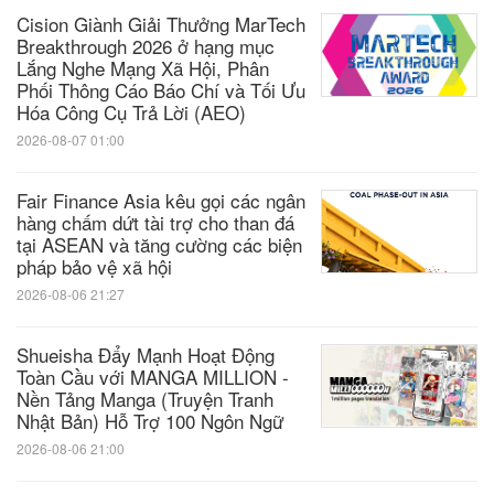
Cision Giành Giải Thưởng MarTech
Breakthrough 2026 ở hạng mục
Lắng Nghe Mạng Xã Hội, Phân
Phối Thông Cáo Báo Chí và Tối Ưu
Hóa Công Cụ Trả Lời (AEO)
2026-08-07 01:00
Fair Finance Asia kêu gọi các ngân
hàng chấm dứt tài trợ cho than đá
tại ASEAN và tăng cường các biện
pháp bảo vệ xã hội
2026-08-06 21:27
Shueisha Đẩy Mạnh Hoạt Động
Toàn Cầu với MANGA MILLION -
Nền Tảng Manga (Truyện Tranh
Nhật Bản) Hỗ Trợ 100 Ngôn Ngữ
2026-08-06 21:00