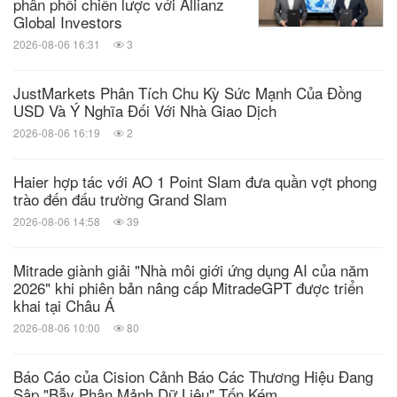
phân phối chiến lược với Allianz
Global Investors
chia sẻ:
2026-08-06 16:31
3
JustMarkets Phân Tích Chu Kỳ Sức Mạnh Của Đồng
USD Và Ý Nghĩa Đối Với Nhà Giao Dịch
2026-08-06 16:19
2
Haier hợp tác với AO 1 Point Slam đưa quần vợt phong
trào đến đấu trường Grand Slam
2026-08-06 14:58
39
Mitrade giành giải "Nhà môi giới ứng dụng AI của năm
2026" khi phiên bản nâng cấp MitradeGPT được triển
khai tại Châu Á
2026-08-06 10:00
80
Báo Cáo của Cision Cảnh Báo Các Thương Hiệu Đang
Sập "Bẫy Phân Mảnh Dữ Liệu" Tốn Kém