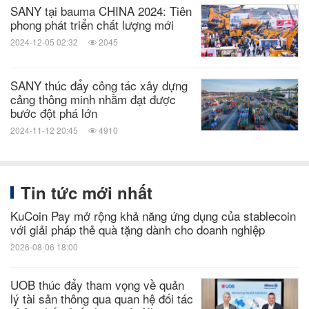
hydrogen refueling station
SANY tại bauma CHINA 2024: Tiên
phong phát triển chất lượng mới
2024-12-05 02:32
2045
SANY thúc đẩy công tác xây dựng
Thông tin liên hệ:
cảng thông minh nhằm đạt được
bước đột phá lớn
Yolanda,
rongy@sanyglobal.com
2024-11-12 20:45
4910
Số hotline bán hàng: +86-731-85835199
Tin tức mới nhất
KuCoin Pay mở rộng khả năng ứng dụng của stablecoin
với giải pháp thẻ quà tặng dành cho doanh nghiệp
nguồn: SANY Group
2026-08-06 18:00
từ khóa:
Dịch vụ ngân hàng/tài chính
Sản phẩm &
UOB thúc đẩy tham vọng về quản
dịch vụ môi trường
Công nghệ xanh
Vận
lý tài sản thông qua quan hệ đối tác
chuyển/Xe tải/Đường sắt