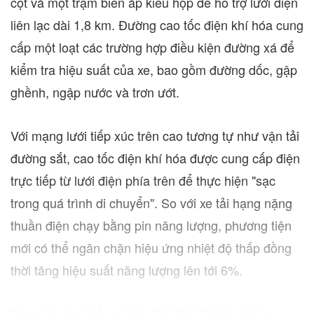
cột và một trạm biến áp kiểu hộp để hỗ trợ lưới điện
liên lạc dài 1,8 km. Đường cao tốc điện khí hóa cung
cấp một loạt các trường hợp điều kiện đường xá để
kiểm tra hiệu suất của xe, bao gồm đường dốc, gập
ghềnh, ngập nước và trơn ướt.
Với mạng lưới tiếp xúc trên cao tương tự như vận tải
đường sắt, cao tốc điện khí hóa được cung cấp điện
trực tiếp từ lưới điện phía trên để thực hiện "sạc
trong quá trình di chuyển". So với xe tải hạng nặng
thuần điện chạy bằng pin năng lượng, phương tiện
mới có thể ngăn chặn hiệu ứng nhiệt độ thấp đồng
thời tăng hiệu suất năng lượng lên tới 6%.
Trong khuôn khổ sự kiện Giờ Trái Đất thu hút sự