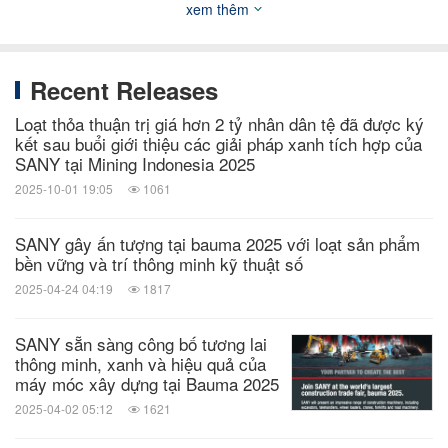
xem thêm
quan tâm đến vấn đề biến đổi khí hậu, SANY cam
kết giải quyết những thách thức này bằng các hành
Recent Releases
động cụ thể và đẩy mạnh phát triển danh mục sản
Loạt thỏa thuận trị giá hơn 2 tỷ nhân dân tệ đã được ký
phẩm năng lượng hydro của mình để xây dựng một
kết sau buổi giới thiệu các giải pháp xanh tích hợp của
tương lai xanh hơn cho hành tinh.
SANY tại Mining Indonesia 2025
2025-10-01 19:05
1061
SANY gây ấn tượng tại bauma 2025 với loạt sản phẩm
bền vững và trí thông minh kỹ thuật số
2025-04-24 04:19
1817
SANY sẵn sàng công bố tương lai
thông minh, xanh và hiệu quả của
máy móc xây dựng tại Bauma 2025
2025-04-02 05:12
1621