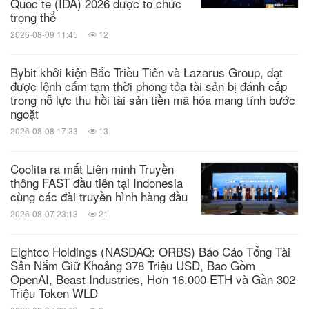
Quốc tế (IDA) 2026 được tổ chức
trọng thể
doanh — trong ngành công nghiệp, thương mại,
2026-08-09 11:45
12
quốc doanh và các tổ chức phi lợi nhuận. CIMA làm
việc chặt chẽ với nhà tuyển dụng và tài trợ các
Bybit khởi kiện Bắc Triều Tiên và Lazarus Group, đạt
nghiên cứu hàng đầu, liên tục cập nhật các yêu cầu
được lệnh cấm tạm thời phong tỏa tài sản bị đánh cắp
trong nỗ lực thu hồi tài sản tiền mã hóa mang tính bước
về kinh nghiệm chuyên môn và trình độ chuyên môn
ngoặt
để đảm bảo rằng nó vẫn là lựa chọn số một của chủ
2026-08-08 17:33
13
lao động khi tuyển dụng các nhà lãnh đạo kinh
Coolita ra mắt Liên minh Truyền
doanh được đào tạo về tài chính.
thông FAST đầu tiên tại Indonesia
cùng các đài truyền hình hàng đầu
2026-08-07 23:13
21
Giới thiệu về AICPA & CIMA, cùng với
Association of International Certified
Eightco Holdings (NASDAQ: ORBS) Báo Cáo Tổng Tài
Professional Accountants
Sản Nắm Giữ Khoảng 378 Triệu USD, Bao Gồm
OpenAI, Beast Industries, Hơn 16.000 ETH và Gần 302
Triệu Token WLD
®
®
AICPA
& CIMA
, kết hợp thành Association of