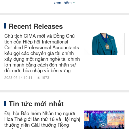
xem thêm
phụ nữ ở vị trí lãnh đạo và cam kết thúc đẩy sự cởi
mở, bình đẳng và hòa nhập trong ngành kế toán và
Recent Releases
tài chính.
Chủ tịch CIMA mới và Đồng Chủ
tịch của Hiệp hội International
Giới thiệu về Chartered Institute of Management
Certified Professional Accountants
kêu gọi các chuyên gia tài chính
Accountants
xây dựng một ngành nghề tài chính
lớn mạnh bằng cách đón nhận sự
đổi mới, hòa nhập và bền vững
Được thành lập vào năm 1919, Viện Kế toán Quản
2023-06-14 10:11
1973
(
)
lý Chartered ®
CIMA ®
là cơ quan kế toán quản lý
chuyên nghiệp hàng đầu và lớn nhất thế giới. Là một
phần của Association of International Certified
Tin tức mới nhất
Professional Accountants, CIMA và các thành viên
Đại hội Bảo hiểm Nhân thọ người
và ứng viên của nó hoạt động tại 188 quốc gia và
Hoa Thế giới lần thứ 16 và Hội nghị
thường niên Giải thưởng Rồng
vùng lãnh thổ, đóng vai trò quan trọng trong kinh